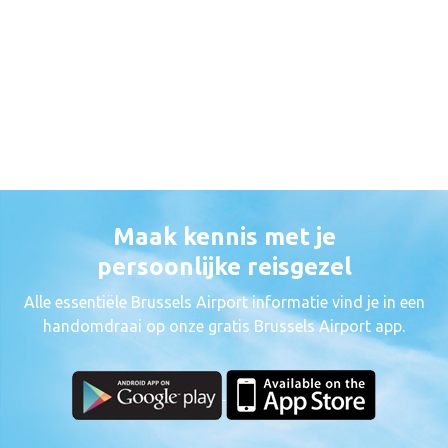
Maak kennis met je
persoonlijke reisgezel
Alle essentiële Brussels Airport informatie vind je in een
handomdraai op onze gratis Brussels Airport app.