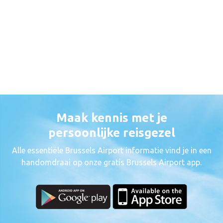
Maak kennis met je
persoonlijke reisgezel
Alle essentiële Brussels Airport informatie vind je in een
handomdraai op onze gratis Brussels Airport app.