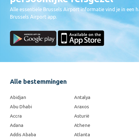
Alle essentiële Brussels Airport informatie vind je in ee
Brussels Airport app.
Alle bestemmingen
Abidjan
Antalya
Abu Dhabi
Araxos
Accra
Asturië
Adana
Athene
Addis Ababa
Atlanta