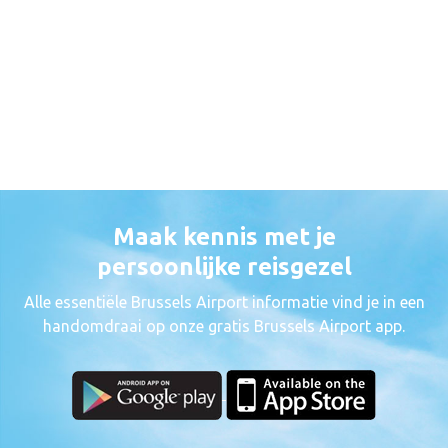
Maak kennis met je
persoonlijke reisgezel
Alle essentiële Brussels Airport informatie vind je in een
handomdraai op onze gratis Brussels Airport app.