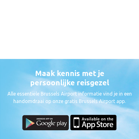
Maak kennis met je
persoonlijke reisgezel
Alle essentiële Brussels Airport informatie vind je in een
handomdraai op onze gratis Brussels Airport app.