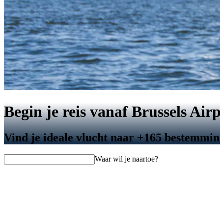
Begin je reis vanaf Brussels Air
Vind je ideale vlucht naar +165 bestemmi
Waar wil je naartoe?