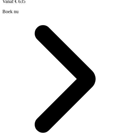
Vanaf
€ 635
Boek nu