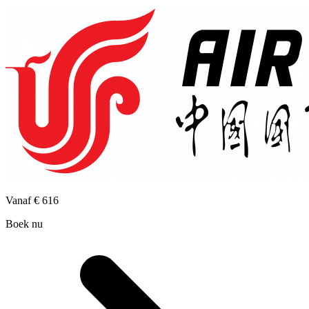
Vanaf
€ 616
Boek nu