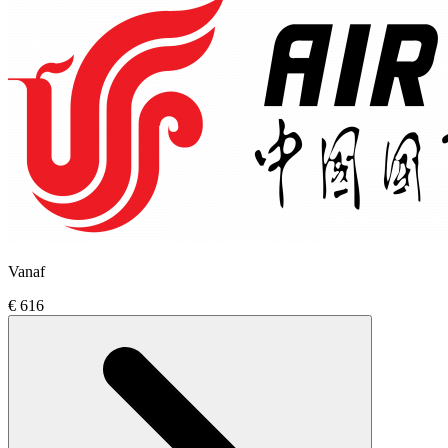
Vanaf
€ 616