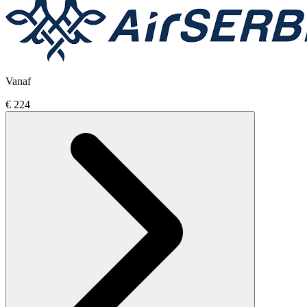
Vanaf
€ 224