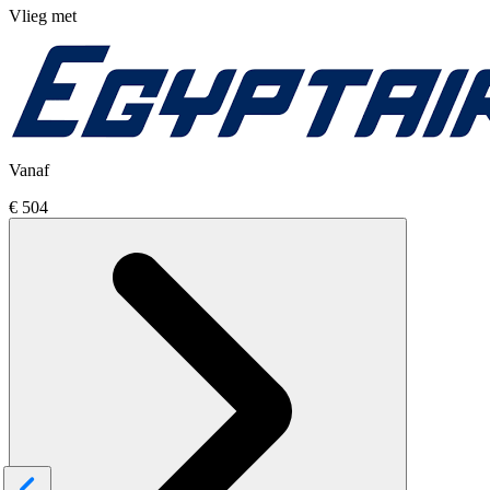
Vlieg met
Vanaf
€ 504