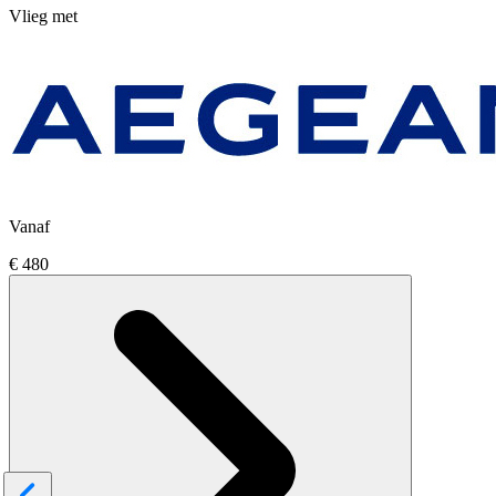
Vlieg met
Vanaf
€ 480