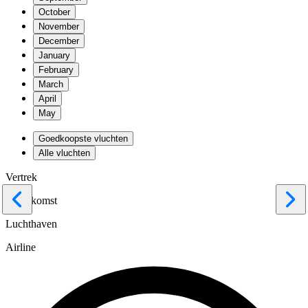
October
November
December
January
February
March
April
May
Goedkoopste vluchten
Alle vluchten
Vertrek
Terugkomst
Luchthaven
Airline