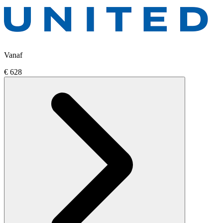
Vanaf
€ 628