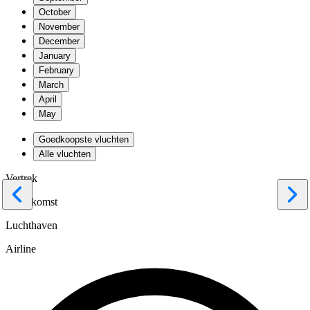
October
November
December
January
February
March
April
May
Goedkoopste vluchten
Alle vluchten
Vertrek
Terugkomst
Luchthaven
Airline