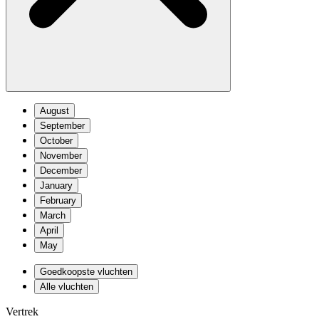
August
September
October
November
December
January
February
March
April
May
Goedkoopste vluchten
Alle vluchten
Vertrek