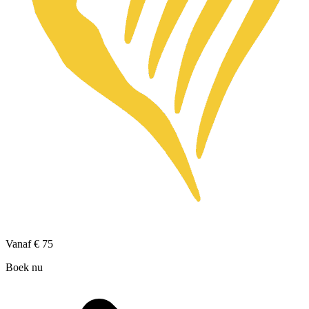
Vanaf
€ 75
Boek nu