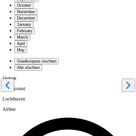
October
November
December
January
February
March
April
May
Goedkoopste vluchten
Alle vluchten
Vertrek
Terugkomst
Luchthaven
Airline