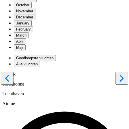
October
November
December
January
February
March
April
May
Goedkoopste vluchten
Alle vluchten
Vertrek
Terugkomst
Luchthaven
Airline