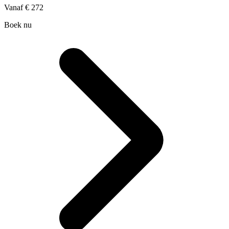
Vanaf
€ 272
Boek nu