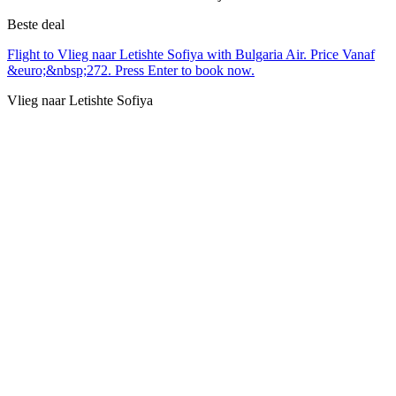
Beste deal
Flight to Vlieg naar Letishte Sofiya with Bulgaria Air. Price Vanaf
&euro;&nbsp;272. Press Enter to book now.
Vlieg naar Letishte Sofiya