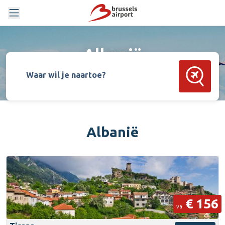
Albanië
Zoek vluch
Waar wil je naartoe?
Albanië
€ 156
va